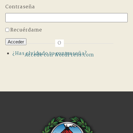
Contraseña
Recuérdame
Acceder
O
¿Has olvidado tu contraseña?
Accede con WordPress.com