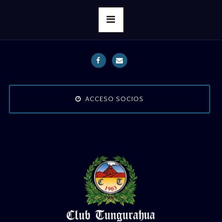
ACCESO SOCIOS