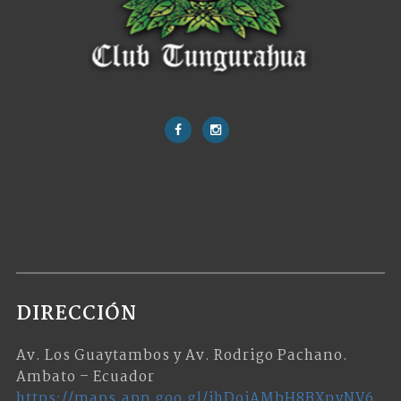
DIRECCIÓN
Av. Los Guaytambos y Av. Rodrigo Pachano.
Ambato – Ecuador
https://maps.app.goo.gl/jhDojAMbH8BXnyNV6