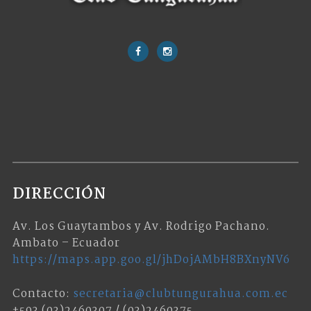
DIRECCIÓN
Av. Los Guaytambos y Av. Rodrigo Pachano.
Ambato – Ecuador
https://maps.app.goo.gl/jhDojAMbH8BXnyNV6
Contacto:
secretaria@clubtungurahua.com.ec
+593 (03)2460307 / (03)2460375