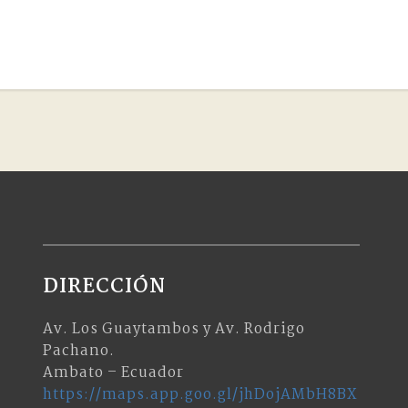
DIRECCIÓN
Av. Los Guaytambos y Av. Rodrigo
Pachano.
Ambato – Ecuador
https://maps.app.goo.gl/jhDojAMbH8BX