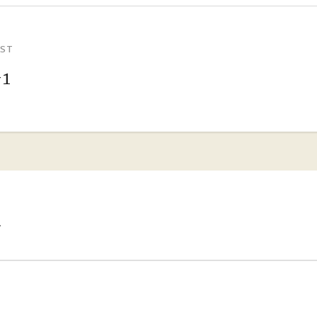
ST
-1
a